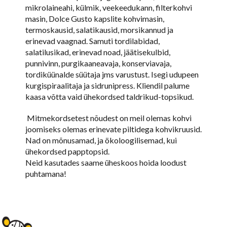
mikrolaineahi, külmik, veekeedukann, filterkohvi
masin, Dolce Gusto kapslite kohvimasin,
termoskausid, salatikausid, morsikannud ja
erinevad vaagnad. Samuti tordilabidad,
salatilusikad, erinevad noad, jäätisekulbid,
punnivinn, purgikaaneavaja, konserviavaja,
tordiküünalde süütaja jms varustust. Isegi udupeen
kurgispiraalitaja ja sidrunipress. Kliendil palume
kaasa võtta vaid ühekordsed taldrikud-topsikud.
Mitmekordsetest nõudest on meil olemas kohvi
joomiseks olemas erinevate piltidega kohvikruusid.
Nad on mõnusamad, ja ökoloogilisemad, kui
ühekordsed papptopsid.
Neid kasutades saame üheskoos hoida loodust
puhtamana!