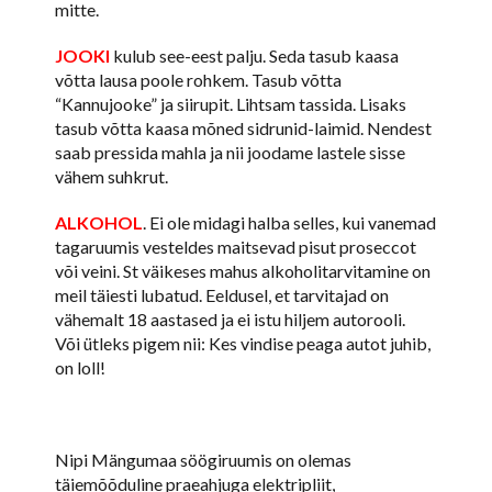
mitte.
JOOKI
kulub see-eest palju. Seda tasub kaasa
võtta lausa poole rohkem. Tasub võtta
“Kannujooke” ja siirupit. Lihtsam tassida. Lisaks
tasub võtta kaasa mõned sidrunid-laimid. Nendest
saab pressida mahla ja nii joodame lastele sisse
vähem suhkrut.
ALKOHOL
. Ei ole midagi halba selles, kui vanemad
tagaruumis vesteldes maitsevad pisut proseccot
või veini. St väikeses mahus alkoholitarvitamine on
meil täiesti lubatud. Eeldusel, et tarvitajad on
vähemalt 18 aastased ja ei istu hiljem autorooli.
Või ütleks pigem nii: Kes vindise peaga autot juhib,
on loll!
Nipi Mängumaa söögiruumis on olemas
täiemõõduline praeahjuga elektripliit,