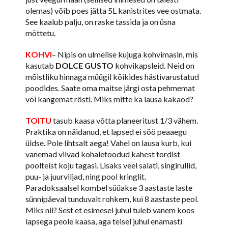
olemas) võib poes jätta 5L kanistrites vee ostmata.
See kaalub palju, on raske tassida ja on üsna
mõttetu.
KOHVI
– Nipis on ulmelise kujuga kohvimasin, mis
kasutab
DOLCE GUSTO
kohvikapsleid. Neid on
mõistliku hinnaga müügil kõikides hästivarustatud
poodides. Saate oma maitse järgi osta pehmemat
või kangemat rösti. Miks mitte ka lausa kakaod?
TOITU
tasub kaasa võtta planeeritust 1/3 vähem.
Praktika on näidanud, et lapsed ei söö peaaegu
üldse. Pole lihtsalt aega! Vahel on lausa kurb, kui
vanemad viivad kohaletoodud kahest tordist
poolteist koju tagasi. Lisaks veel salati, singirullid,
puu- ja juurviljad, ning pool kringlit.
Paradoksaalsel kombel süüakse 3 aastaste laste
sünnipäeval tunduvalt rohkem, kui 8 aastaste peol.
Miks nii? Sest et esimesel juhul tuleb vanem koos
lapsega peole kaasa, aga teisel juhul enamasti