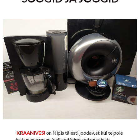
KRAANIVESI
on Nipis täiesti joodav, st kui te pole
just veegurmaan (sellised inimesed on täiesti